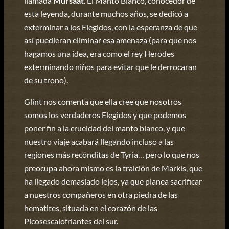
llamada
Mursaat
. El Manto Blanco, conocedor de
esta leyenda, durante muchos años, se dedicó a
exterminar a los Elegidos, con la esperanza de que
así puedieran eliminar esa amenaza (para que nos
hagamos una idea, era como el rey Herodes
exterminando niños para evitar que le derrocaran
de su trono).
Glint nos comenta que ella cree que nosotros
somos los verdaderos Elegidos y que podemos
poner fin a la crueldad del manto blanco, y que
nuestro viaje acabará llegando incluso a las
regiones más recónditas de Tyria… pero lo que nos
preocupa ahora mismo es la traición de Markis, que
ha llegado demasiado lejos, ya que planea sacrificar
a nuestros compañeros en otra piedra de las
hematites, situada en el corazón de las
Picosescalofriantes del sur.