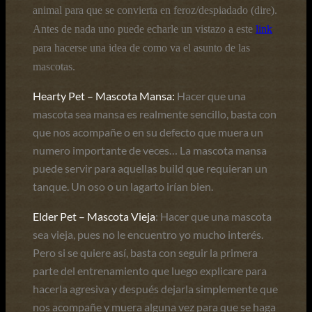
animal para que se convierta en feroz/despiadado (dire).
Antes de nada uno puede echarle un vistazo a este
link
para hacerse una idea de como va el asunto de las
mascotas.
Hearty Pet – Mascota Mansa:
Hacer que una
mascota sea mansa es realmente sencillo, basta con
que nos acompañe o en su defecto que muera un
numero importante de veces… La mascota mansa
puede servir para aquellas build que requieran un
tanque. Un oso o un lagarto irían bien.
Elder Pet – Mascota Vieja
: Hacer que una mascota
sea vieja, pues no le encuentro yo mucho interés.
Pero si se quiere así, basta con seguir la primera
parte del entrenamiento que luego explicare para
hacerla agresiva y después dejarla simplemente que
nos acompañe y muera alguna vez para que se haga