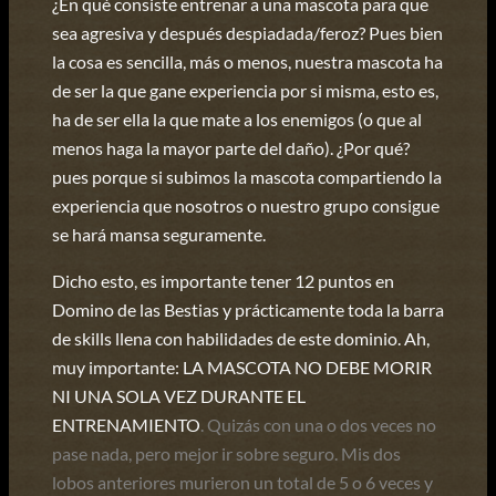
¿En qué consiste entrenar a una mascota para que
sea agresiva y después despiadada/feroz? Pues bien
la cosa es sencilla, más o menos, nuestra mascota ha
de ser la que gane experiencia por si misma, esto es,
ha de ser ella la que mate a los enemigos (o que al
menos haga la mayor parte del daño). ¿Por qué?
pues porque si subimos la mascota compartiendo la
experiencia que nosotros o nuestro grupo consigue
se hará mansa seguramente.
Dicho esto, es importante tener 12 puntos en
Domino de las Bestias y prácticamente toda la barra
de skills llena con habilidades de este dominio. Ah,
muy importante: LA MASCOTA NO DEBE MORIR
NI UNA SOLA VEZ DURANTE EL
ENTRENAMIENTO
. Quizás con una o dos veces no
pase nada, pero mejor ir sobre seguro. Mis dos
lobos anteriores murieron un total de 5 o 6 veces y