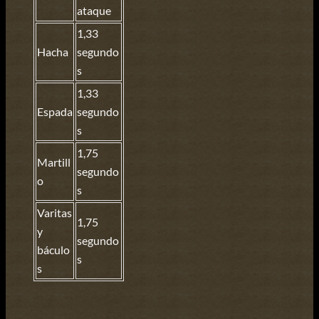
ataque
1,33
Hacha
segundo
s
1,33
Espada
segundo
s
1,75
Martill
segundo
o
s
Varitas
1,75
y
segundo
báculo
s
s