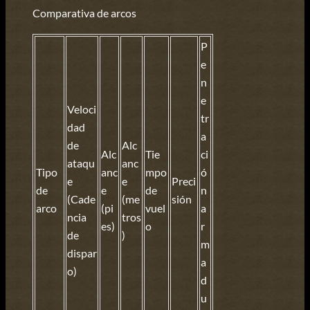
Comparativa de arcos
P
e
n
e
Veloci
tr
dad
a
de
Alc
Alc
Tie
ci
ataqu
anc
Tipo
anc
mpo
ó
e
e
Preci
de
e
de
n
(Cade
(me
sión
arco
(pi
vuel
a
ncia
tros
es)
o
r
de
)
m
dispar
a
o)
d
u