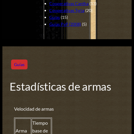
Cooperativas Cantha
(13)
Cooperativas Tyria
(20)
Guías
(15)
Guías PvP (2008)
(5)
Guías
Estadísticas de armas
Velocidad de armas
Tiempo
Arma
base de