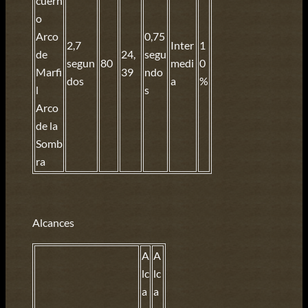
cuern
o
Arco
0,75
2,7
Inter
1
de
24,
segu
segun
80
medi
0
Marfi
39
ndo
dos
a
%
l
s
Arco
de la
Somb
ra
Alcances
A
A
lc
lc
a
a