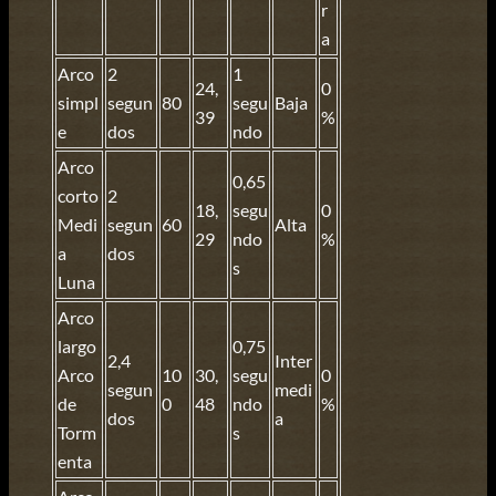
r
a
Arco
2
1
24,
0
simpl
segun
80
segu
Baja
39
%
e
dos
ndo
Arco
0,65
corto
2
18,
segu
0
Medi
segun
60
Alta
29
ndo
%
a
dos
s
Luna
Arco
largo
0,75
2,4
Inter
Arco
10
30,
segu
0
segun
medi
de
0
48
ndo
%
dos
a
Torm
s
enta